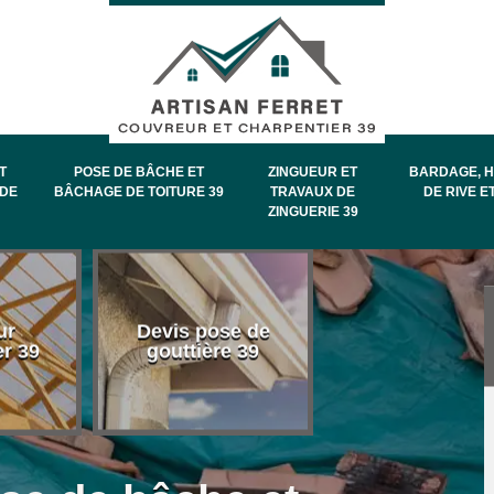
T
POSE DE BÂCHE ET
ZINGUEUR ET
BARDAGE, H
DE
BÂCHAGE DE TOITURE 39
TRAVAUX DE
DE RIVE E
ZINGUERIE 39
Entretien et
ur
Devis pose de
démoussage 
er 39
gouttière 39
toiture 39