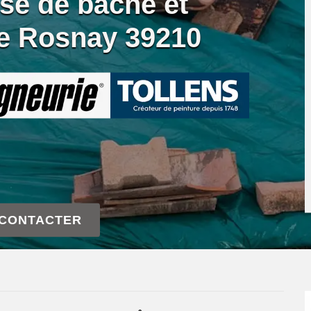
se de bâche et
re Rosnay 39210
 CONTACTER