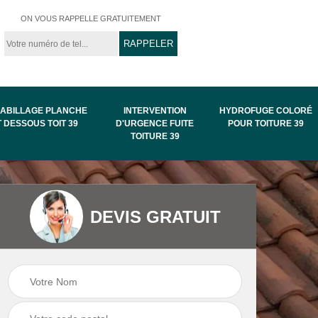
ON VOUS RAPPELLE GRATUITEMENT
ABILLAGE PLANCHE
INTERVENTION
HYDROFUGE COLORÉ
T DESSOUS TOIT 39
D'URGENCE FUITE
POUR TOITURE 39
TOITURE 39
Intervention
Hydrofuge coloré
DEVIS GRATUIT
de
d'urgence fuite
pour toiture 39
toiture 39