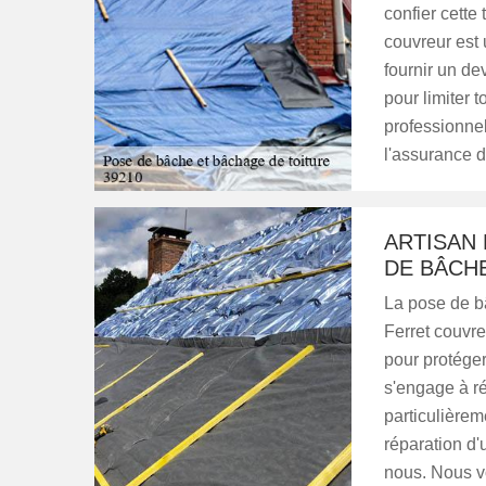
confier cette
couvreur est u
fournir un dev
pour limiter
professionnel
l'assurance d
ARTISAN
DE BÂCHE
La pose de bâ
Ferret couvre
pour protéger
s'engage à ré
particulièrem
réparation d'
nous. Nous vo