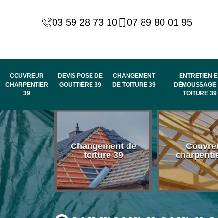
03 59 28 73 10
07 89 80 01 95
COUVREUR
DEVIS POSE DE
CHANGEMENT
ENTRETIEN E
CHARPENTIER
GOUTTIÈRE 39
DE TOITURE 39
DÉMOUSSAGE 
39
TOITURE 39
 habillage
Changement de
Couvre
de rive et
toiture 39
charpenti
 toit 39