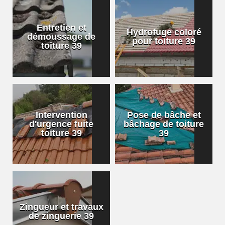
Entretien et
Hydrofuge coloré
démoussage de
pour toiture 39
toiture 39
Intervention
Pose de bâche et
d'urgence fuite
bâchage de toiture
toiture 39
39
Zingueur et travaux
de zinguerie 39