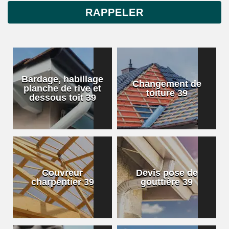
Bardage, habillage
Changement de
planche de rive et
toiture 39
dessous toit 39
Couvreur
Devis pose de
charpentier 39
gouttière 39