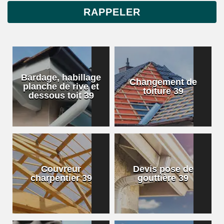
Bardage, habillage
Changement de
planche de rive et
toiture 39
dessous toit 39
Couvreur
Devis pose de
charpentier 39
gouttière 39