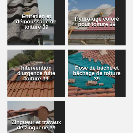
Entretien et
Hydrofuge coloré
démoussage de
pour toiture 39
toiture 39
Intervention
Pose de bâche et
d'urgence fuite
bâchage de toiture
toiture 39
39
Zingueur et travaux
de zinguerie 39