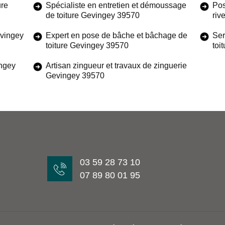
ure
Spécialiste en entretien et démoussage
Pos
de toiture Gevingey 39570
riv
evingey
Expert en pose de bâche et bâchage de
Ser
toiture Gevingey 39570
toi
ingey
Artisan zingueur et travaux de zinguerie
Gevingey 39570
03 59 28 73 10
07 89 80 01 95