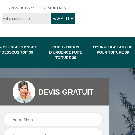
ON VOUS RAPPELLE GRATUITEMENT
ABILLAGE PLANCHE
INTERVENTION
HYDROFUGE COLORÉ
T DESSOUS TOIT 39
D'URGENCE FUITE
POUR TOITURE 39
TOITURE 39
Intervention
Hydrofuge coloré
DEVIS GRATUIT
de
d'urgence fuite
pour toiture 39
toiture 39