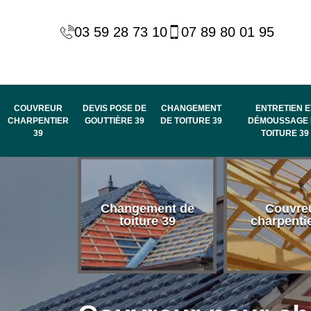
03 59 28 73 10
07 89 80 01 95
COUVREUR
DEVIS POSE DE
CHANGEMENT
ENTRETIEN E
CHARPENTIER
GOUTTIÈRE 39
DE TOITURE 39
DÉMOUSSAGE 
39
TOITURE 39
 habillage
Changement de
Couvre
de rive et
toiture 39
charpenti
 toit 39