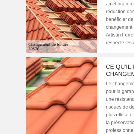
amélioration d
réduction des
bénéficier de
changement à
Artisan Ferre
respecte les 
CE QU'IL
CHANGEM
Le changement
pour la garan
une résistanc
risques de dé
plus efficace 
la préservatio
professionnel