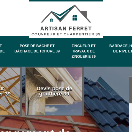
T
POSE DE BÂCHE ET
ZINGUEUR ET
BARDAGE, H
DE
BÂCHAGE DE TOITURE 39
TRAVAUX DE
DE RIVE E
ZINGUERIE 39
Entretien et
ur
Devis pose de
démoussage 
er 39
gouttière 39
toiture 39