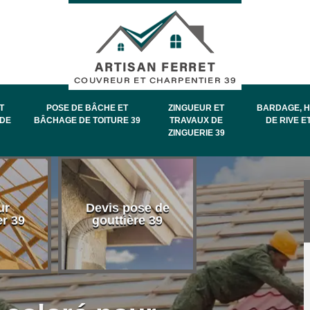
T
POSE DE BÂCHE ET
ZINGUEUR ET
BARDAGE, H
DE
BÂCHAGE DE TOITURE 39
TRAVAUX DE
DE RIVE E
ZINGUERIE 39
Entretien et
ur
Devis pose de
démoussage 
er 39
gouttière 39
toiture 39