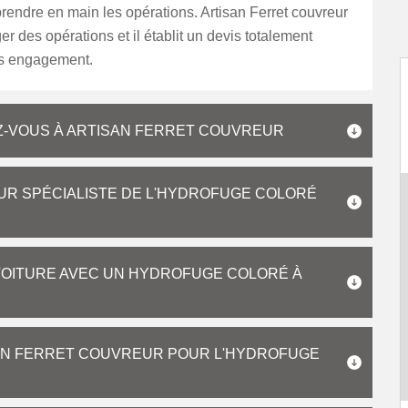
rendre en main les opérations. Artisan Ferret couvreur
er des opérations et il établit un devis totalement
ans engagement.
Z-VOUS À ARTISAN FERRET COUVREUR
R SPÉCIALISTE DE L'HYDROFUGE COLORÉ
A TOITURE AVEC UN HYDROFUGE COLORÉ À
ISAN FERRET COUVREUR POUR L'HYDROFUGE