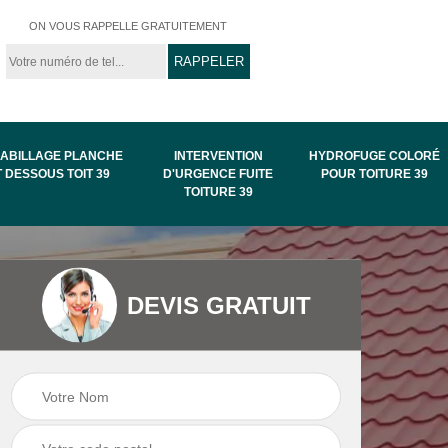
ON VOUS RAPPELLE GRATUITEMENT
ABILLAGE PLANCHE
INTERVENTION
HYDROFUGE COLORÉ
T DESSOUS TOIT 39
D'URGENCE FUITE
POUR TOITURE 39
TOITURE 39
Intervention
Hydrofuge coloré
DEVIS GRATUIT
de
d'urgence fuite
pour toiture 39
toiture 39