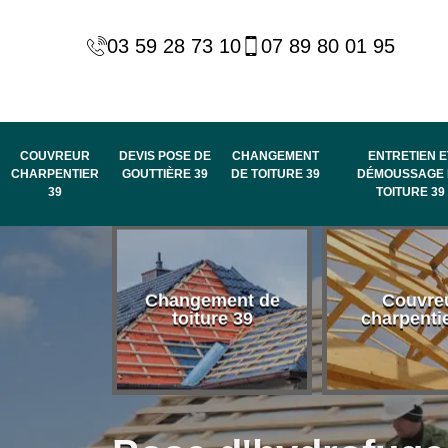
03 59 28 73 10
07 89 80 01 95
COUVREUR
DEVIS POSE DE
CHANGEMENT
ENTRETIEN E
CHARPENTIER
GOUTTIÈRE 39
DE TOITURE 39
DÉMOUSSAGE 
39
TOITURE 39
 habillage
Changement de
Couvre
de rive et
toiture 39
charpenti
 toit 39