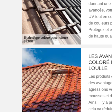
donnant une 
avancée, votr
UV tout en c
de couleurs p
Protégez et 
de haute qual
LES AVA
COLORÉ 
LOULLE
Les produits 
des avantages
agressions ve
mousses et d'
Ainsi, il y a 
cela va rédui