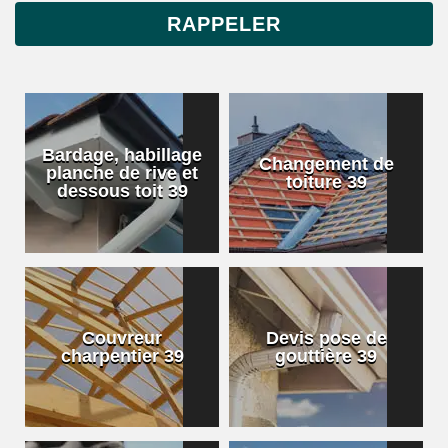
Bardage, habillage
Changement de
planche de rive et
toiture 39
dessous toit 39
Couvreur
Devis pose de
charpentier 39
gouttière 39