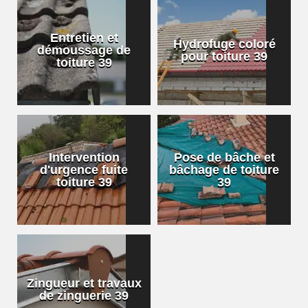
Entretien et
Hydrofuge coloré
démoussage de
pour toiture 39
toiture 39
Intervention
Pose de bâche et
d'urgence fuite
bâchage de toiture
toiture 39
39
Zingueur et travaux
de zinguerie 39