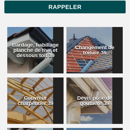
Bardage, habillage
Changement de
planche de rive et
toiture 39
dessous toit 39
Couvreur
Devis pose de
charpentier 39
gouttière 39