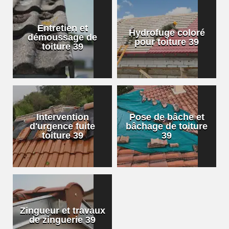
Entretien et
Hydrofuge coloré
démoussage de
pour toiture 39
toiture 39
Intervention
Pose de bâche et
d'urgence fuite
bâchage de toiture
toiture 39
39
Zingueur et travaux
de zinguerie 39