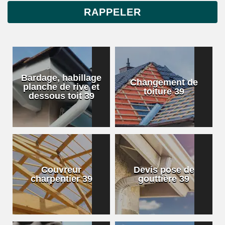
Bardage, habillage
Changement de
planche de rive et
toiture 39
dessous toit 39
Couvreur
Devis pose de
charpentier 39
gouttière 39