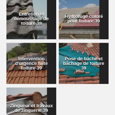
Entretien et
Hydrofuge coloré
démoussage de
pour toiture 39
toiture 39
Intervention
Pose de bâche et
d'urgence fuite
bâchage de toiture
toiture 39
39
Zingueur et travaux
de zinguerie 39