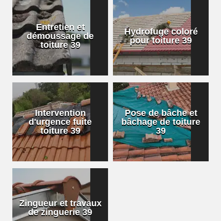
Entretien et
Hydrofuge coloré
démoussage de
pour toiture 39
toiture 39
Intervention
Pose de bâche et
d'urgence fuite
bâchage de toiture
toiture 39
39
Zingueur et travaux
de zinguerie 39