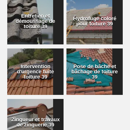
Entretien et
Hydrofuge coloré
démoussage de
pour toiture 39
toiture 39
Intervention
Pose de bâche et
d'urgence fuite
bâchage de toiture
toiture 39
39
Zingueur et travaux
de zinguerie 39