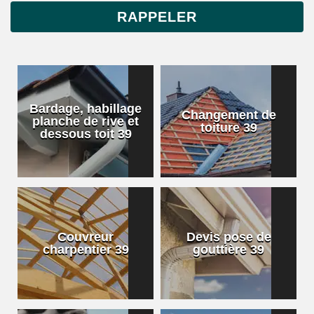
Bardage, habillage
Changement de
planche de rive et
toiture 39
dessous toit 39
Couvreur
Devis pose de
charpentier 39
gouttière 39