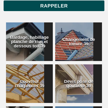
Bardage, habillage
Changement de
planche de rive et
toiture 39
dessous toit 39
Couvreur
Devis pose de
charpentier 39
gouttière 39