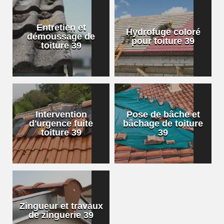
Entretien et
Hydrofuge coloré
démoussage de
pour toiture 39
toiture 39
Intervention
Pose de bâche et
d'urgence fuite
bâchage de toiture
toiture 39
39
Zingueur et travaux
de zinguerie 39