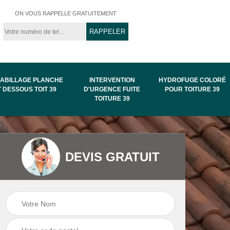
ON VOUS RAPPELLE GRATUITEMENT
ABILLAGE PLANCHE
INTERVENTION
HYDROFUGE COLORÉ
T DESSOUS TOIT 39
D'URGENCE FUITE
POUR TOITURE 39
TOITURE 39
Intervention
Hydrofuge coloré
DEVIS GRATUIT
de
d'urgence fuite
pour toiture 39
toiture 39