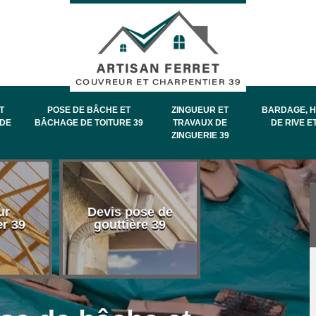
T
POSE DE BÂCHE ET
ZINGUEUR ET
BARDAGE, H
DE
BÂCHAGE DE TOITURE 39
TRAVAUX DE
DE RIVE E
ZINGUERIE 39
Entretien et
ur
Devis pose de
démoussage 
er 39
gouttière 39
toiture 39