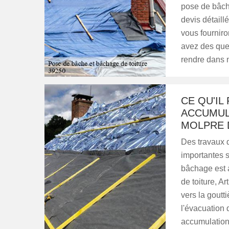
pose de bâch
devis détaillé
vous fourniro
avez des que
rendre dans 
CE QU'IL
ACCUMUL
MOLPRE D
Des travaux d
importantes s
bâchage est a
de toiture, Ar
vers la goutti
l'évacuation d
accumulations