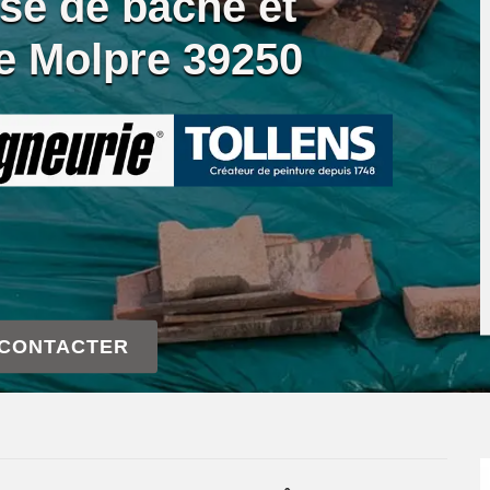
se de bâche et
re Molpre 39250
 CONTACTER