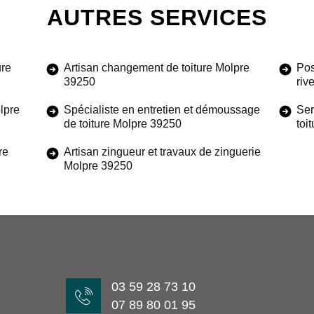
AUTRES SERVICES
ure
Artisan changement de toiture Molpre
Pos
39250
riv
lpre
Spécialiste en entretien et démoussage
Ser
de toiture Molpre 39250
toi
re
Artisan zingueur et travaux de zinguerie
Molpre 39250
03 59 28 73 10
07 89 80 01 95