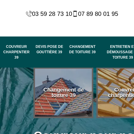
03 59 28 73 10
07 89 80 01 95
COUVREUR
DEVIS POSE DE
CHANGEMENT
ENTRETIEN E
CHARPENTIER
GOUTTIÈRE 39
DE TOITURE 39
DÉMOUSSAGE 
39
TOITURE 39
 habillage
Changement de
Couvre
de rive et
toiture 39
charpenti
 toit 39