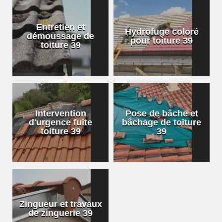
Entretien et
Hydrofuge coloré
démoussage de
pour toiture 39
toiture 39
Intervention
Pose de bâche et
d'urgence fuite
bâchage de toiture
toiture 39
39
Zingueur et travaux
de zinguerie 39