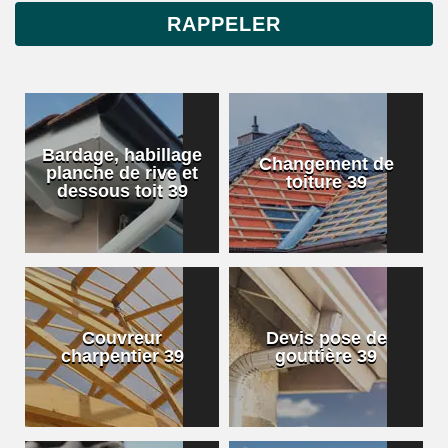
Bardage, habillage
Changement de
planche de rive et
toiture 39
dessous toit 39
Couvreur
Devis pose de
charpentier 39
gouttière 39