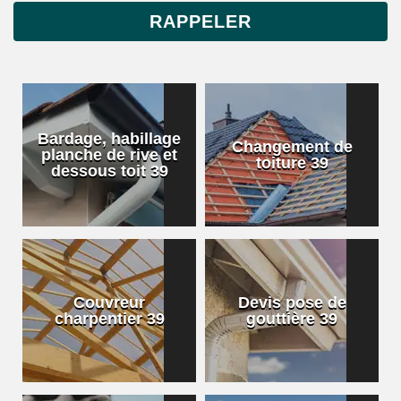
Bardage, habillage
Changement de
planche de rive et
toiture 39
dessous toit 39
Couvreur
Devis pose de
charpentier 39
gouttière 39