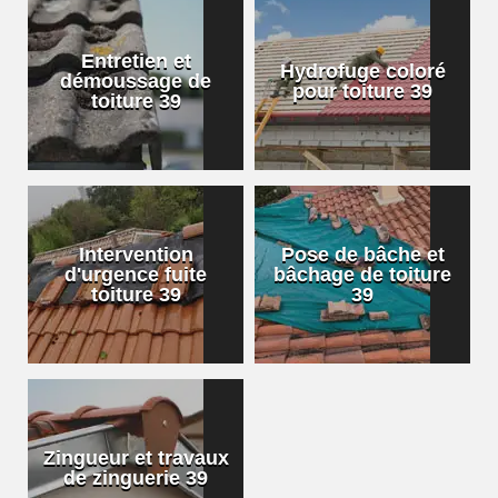
Entretien et
Hydrofuge coloré
démoussage de
pour toiture 39
toiture 39
Intervention
Pose de bâche et
d'urgence fuite
bâchage de toiture
toiture 39
39
Zingueur et travaux
de zinguerie 39