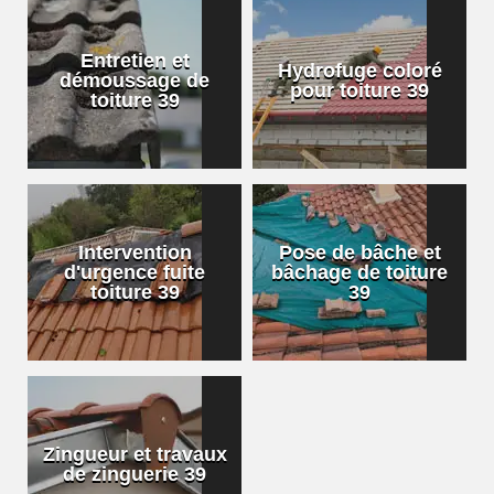
Entretien et
Hydrofuge coloré
démoussage de
pour toiture 39
toiture 39
Intervention
Pose de bâche et
d'urgence fuite
bâchage de toiture
toiture 39
39
Zingueur et travaux
de zinguerie 39