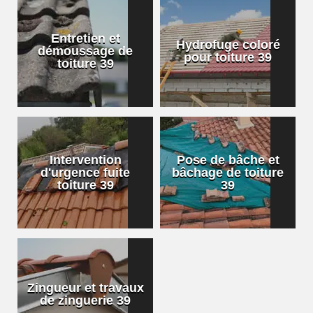
Entretien et
Hydrofuge coloré
démoussage de
pour toiture 39
toiture 39
Intervention
Pose de bâche et
d'urgence fuite
bâchage de toiture
toiture 39
39
Zingueur et travaux
de zinguerie 39