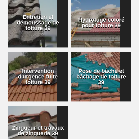
Entretien et
Hydrofuge coloré
démoussage de
pour toiture 39
toiture 39
Intervention
Pose de bâche et
d'urgence fuite
bâchage de toiture
toiture 39
39
Zingueur et travaux
de zinguerie 39