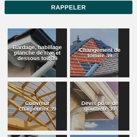
Bardage, habillage
Changement de
planche de rive et
toiture 39
dessous toit 39
Couvreur
Devis pose de
charpentier 39
gouttière 39