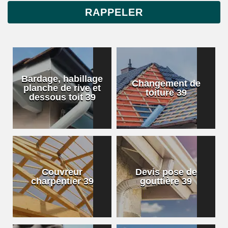
Bardage, habillage
Changement de
planche de rive et
toiture 39
dessous toit 39
Couvreur
Devis pose de
charpentier 39
gouttière 39