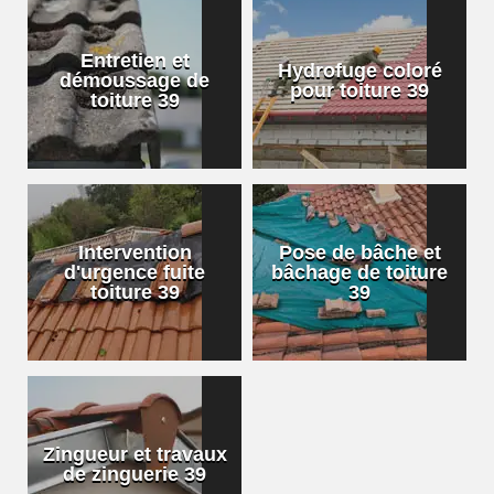
Entretien et
Hydrofuge coloré
démoussage de
pour toiture 39
toiture 39
Intervention
Pose de bâche et
d'urgence fuite
bâchage de toiture
toiture 39
39
Zingueur et travaux
de zinguerie 39