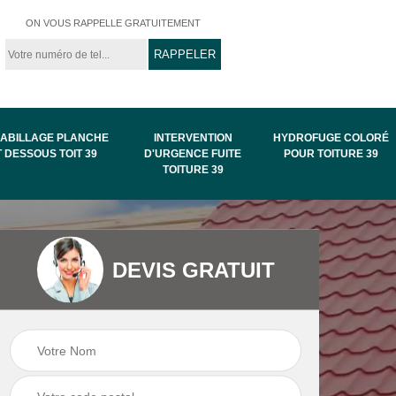
ON VOUS RAPPELLE GRATUITEMENT
ABILLAGE PLANCHE
INTERVENTION
HYDROFUGE COLORÉ
T DESSOUS TOIT 39
D'URGENCE FUITE
POUR TOITURE 39
TOITURE 39
Intervention
Hydrofuge coloré
DEVIS GRATUIT
de
d'urgence fuite
pour toiture 39
toiture 39