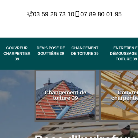
03 59 28 73 10
07 89 80 01 95
COUVREUR
DEVIS POSE DE
CHANGEMENT
ENTRETIEN E
CHARPENTIER
GOUTTIÈRE 39
DE TOITURE 39
DÉMOUSSAGE 
39
TOITURE 39
 habillage
Changement de
Couvre
de rive et
toiture 39
charpenti
 toit 39