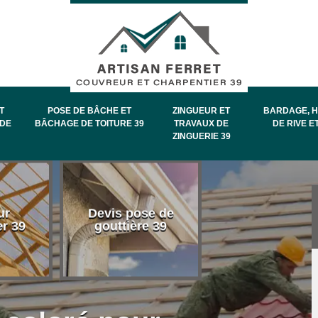
T
POSE DE BÂCHE ET
ZINGUEUR ET
BARDAGE, H
DE
BÂCHAGE DE TOITURE 39
TRAVAUX DE
DE RIVE E
ZINGUERIE 39
Entretien et
ur
Devis pose de
démoussage 
er 39
gouttière 39
toiture 39