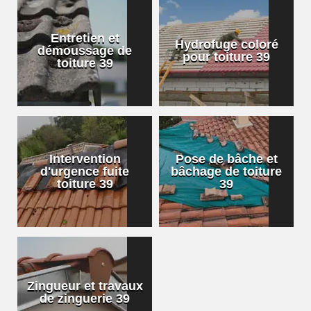
Entretien et
Hydrofuge coloré
démoussage de
pour toiture 39
toiture 39
Intervention
Pose de bâche et
d'urgence fuite
bâchage de toiture
toiture 39
39
Zingueur et travaux
de zinguerie 39