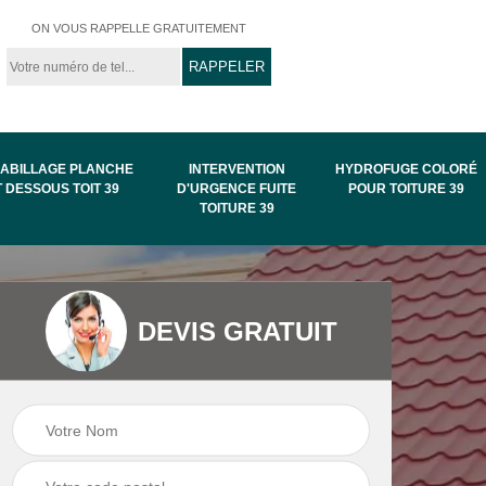
ON VOUS RAPPELLE GRATUITEMENT
ABILLAGE PLANCHE
INTERVENTION
HYDROFUGE COLORÉ
T DESSOUS TOIT 39
D'URGENCE FUITE
POUR TOITURE 39
TOITURE 39
Intervention
Hydrofuge coloré
DEVIS GRATUIT
de
d'urgence fuite
pour toiture 39
toiture 39