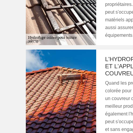
propriétaires
peut s'occuper
matériels appr
aussi assurer
équipements d
L'HYDRO
ET L'APP
COUVRE
Quand les pro
colorée pour l
un couvreur q
meilleur prod
également l'h
peut s'occuper
et sans engag