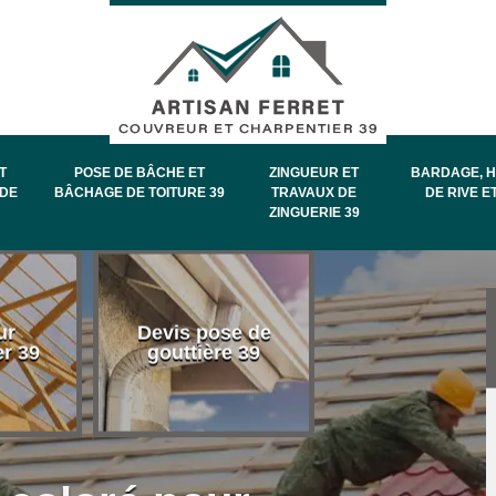
T
POSE DE BÂCHE ET
ZINGUEUR ET
BARDAGE, H
DE
BÂCHAGE DE TOITURE 39
TRAVAUX DE
DE RIVE E
ZINGUERIE 39
Entretien et
ur
Devis pose de
démoussage 
er 39
gouttière 39
toiture 39