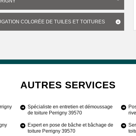
RRIGNY
UGATION COLORÉE DE TUILES ET TOITURES
AUTRES SERVICES
rrigny
Spécialiste en entretien et démoussage
Pos
de toiture Perrigny 39570
riv
igny
Expert en pose de bâche et bâchage de
Ser
toiture Perrigny 39570
toi