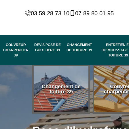
03 59 28 73 10
07 89 80 01 95
COUVREUR
DEVIS POSE DE
CHANGEMENT
ENTRETIEN E
CHARPENTIER
GOUTTIÈRE 39
DE TOITURE 39
DÉMOUSSAGE 
39
TOITURE 39
 habillage
Changement de
Couvre
de rive et
toiture 39
charpenti
 toit 39