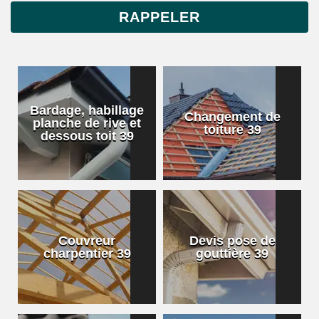
Bardage, habillage
Changement de
planche de rive et
toiture 39
dessous toit 39
Couvreur
Devis pose de
charpentier 39
gouttière 39