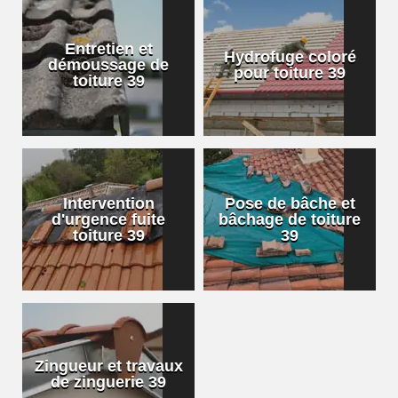
Entretien et
Hydrofuge coloré
démoussage de
pour toiture 39
toiture 39
Intervention
Pose de bâche et
d'urgence fuite
bâchage de toiture
toiture 39
39
Zingueur et travaux
de zinguerie 39