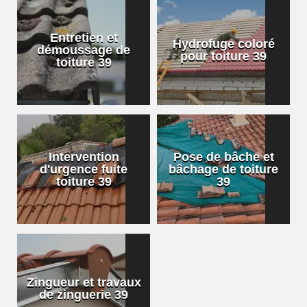
Entretien et
Hydrofuge coloré
démoussage de
pour toiture 39
toiture 39
Intervention
Pose de bâche et
d'urgence fuite
bâchage de toiture
toiture 39
39
Zingueur et travaux
de zinguerie 39