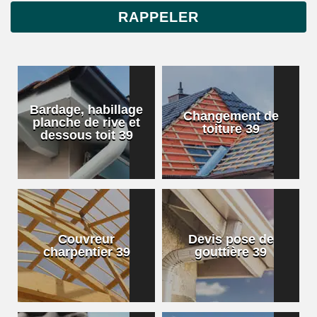
Bardage, habillage
Changement de
planche de rive et
toiture 39
dessous toit 39
Couvreur
Devis pose de
charpentier 39
gouttière 39