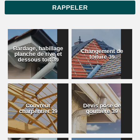
Bardage, habillage
Changement de
planche de rive et
toiture 39
dessous toit 39
Couvreur
Devis pose de
charpentier 39
gouttière 39