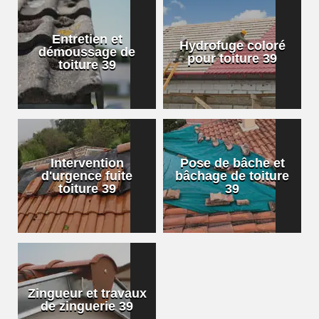
Entretien et
Hydrofuge coloré
démoussage de
pour toiture 39
toiture 39
Intervention
Pose de bâche et
d'urgence fuite
bâchage de toiture
toiture 39
39
Zingueur et travaux
de zinguerie 39