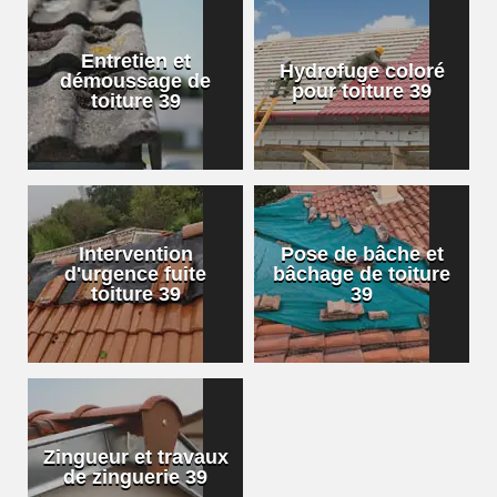
Entretien et
Hydrofuge coloré
démoussage de
pour toiture 39
toiture 39
Intervention
Pose de bâche et
d'urgence fuite
bâchage de toiture
toiture 39
39
Zingueur et travaux
de zinguerie 39