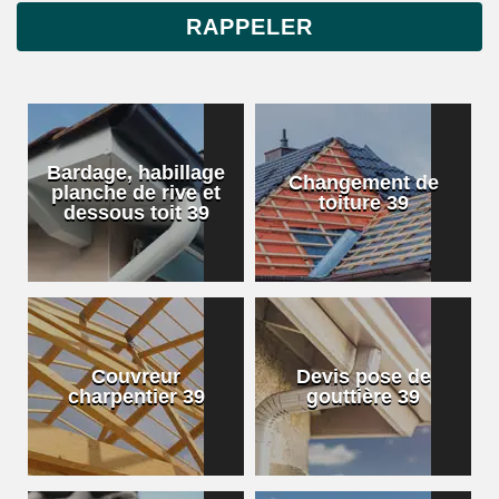
Bardage, habillage
Changement de
planche de rive et
toiture 39
dessous toit 39
Couvreur
Devis pose de
charpentier 39
gouttière 39