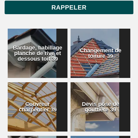
Bardage, habillage
Changement de
planche de rive et
toiture 39
dessous toit 39
Couvreur
Devis pose de
charpentier 39
gouttière 39