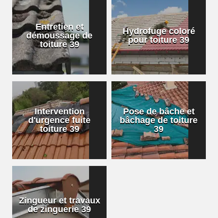
Entretien et
Hydrofuge coloré
démoussage de
pour toiture 39
toiture 39
Intervention
Pose de bâche et
d'urgence fuite
bâchage de toiture
toiture 39
39
Zingueur et travaux
de zinguerie 39