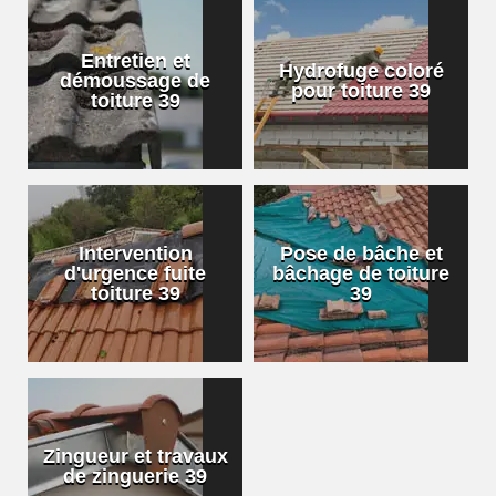
Entretien et
Hydrofuge coloré
démoussage de
pour toiture 39
toiture 39
Intervention
Pose de bâche et
d'urgence fuite
bâchage de toiture
toiture 39
39
Zingueur et travaux
de zinguerie 39