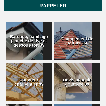
Bardage, habillage
Changement de
planche de rive et
toiture 39
dessous toit 39
Couvreur
Devis pose de
charpentier 39
gouttière 39