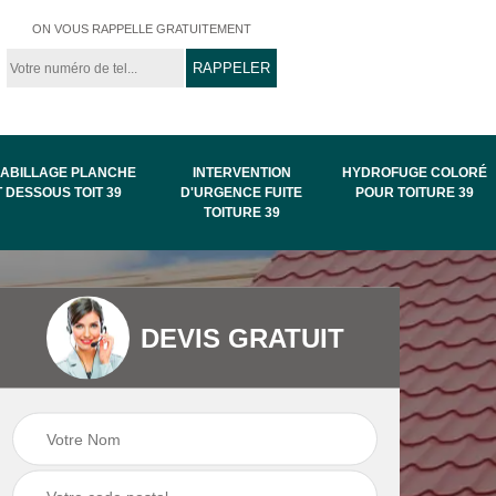
ON VOUS RAPPELLE GRATUITEMENT
ABILLAGE PLANCHE
INTERVENTION
HYDROFUGE COLORÉ
T DESSOUS TOIT 39
D'URGENCE FUITE
POUR TOITURE 39
TOITURE 39
Intervention
Hydrofuge coloré
DEVIS GRATUIT
de
d'urgence fuite
pour toiture 39
toiture 39