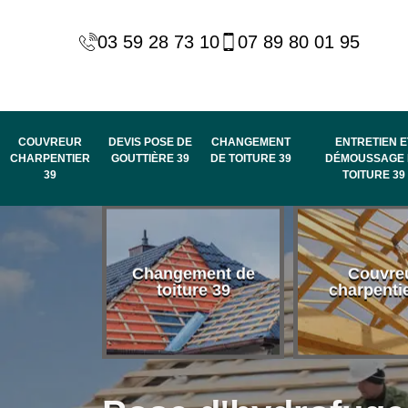
03 59 28 73 10
07 89 80 01 95
COUVREUR
DEVIS POSE DE
CHANGEMENT
ENTRETIEN E
CHARPENTIER
GOUTTIÈRE 39
DE TOITURE 39
DÉMOUSSAGE 
39
TOITURE 39
 habillage
Changement de
Couvre
de rive et
toiture 39
charpenti
 toit 39