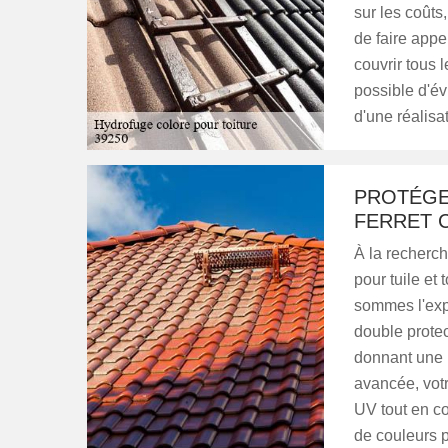
sur les coûts,
de faire appel
couvrir tous l
possible d'évi
d'une réalisa
PROTÉGE
FERRET 
À la recherch
pour tuile et
sommes l'expe
double protect
donnant une 
avancée, votr
UV tout en c
de couleurs p