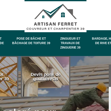
T
POSE DE BÂCHE ET
ZINGUEUR ET
BARDAGE, H
DE
BÂCHAGE DE TOITURE 39
TRAVAUX DE
DE RIVE E
ZINGUERIE 39
Entretien et
ur
Devis pose de
démoussage 
er 39
gouttière 39
toiture 39