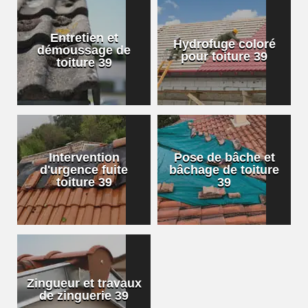
Entretien et
Hydrofuge coloré
démoussage de
pour toiture 39
toiture 39
Intervention
Pose de bâche et
d'urgence fuite
bâchage de toiture
toiture 39
39
Zingueur et travaux
de zinguerie 39