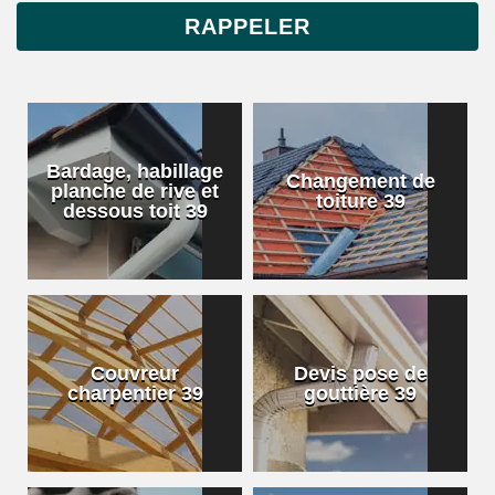
Bardage, habillage
Changement de
planche de rive et
toiture 39
dessous toit 39
Couvreur
Devis pose de
charpentier 39
gouttière 39