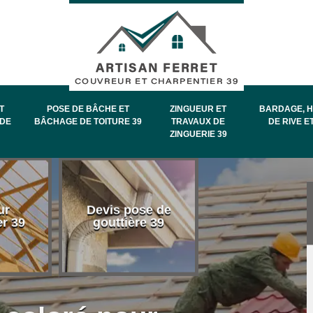
T
POSE DE BÂCHE ET
ZINGUEUR ET
BARDAGE, H
DE
BÂCHAGE DE TOITURE 39
TRAVAUX DE
DE RIVE E
ZINGUERIE 39
Entretien et
ur
Devis pose de
démoussage 
er 39
gouttière 39
toiture 39