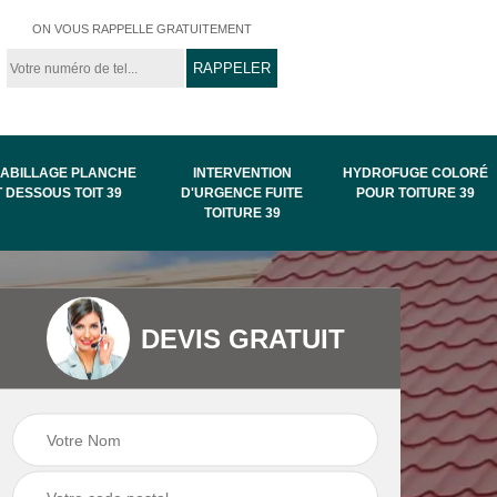
ON VOUS RAPPELLE GRATUITEMENT
ABILLAGE PLANCHE
INTERVENTION
HYDROFUGE COLORÉ
T DESSOUS TOIT 39
D'URGENCE FUITE
POUR TOITURE 39
TOITURE 39
Intervention
Hydrofuge coloré
DEVIS GRATUIT
de
d'urgence fuite
pour toiture 39
toiture 39