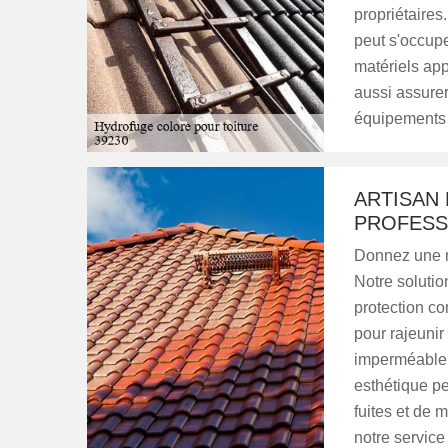
propriétaires
peut s'occuper
matériels appr
aussi assurer
équipements d
ARTISAN
PROFESS
Donnez une no
Notre solutio
protection co
pour rajeunir
imperméable, 
esthétique pe
fuites et de 
notre service