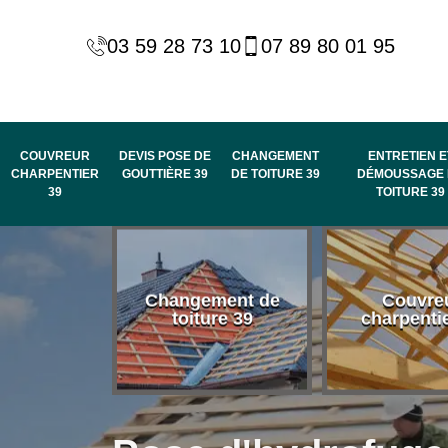
03 59 28 73 10
07 89 80 01 95
COUVREUR
DEVIS POSE DE
CHANGEMENT
ENTRETIEN E
CHARPENTIER
GOUTTIÈRE 39
DE TOITURE 39
DÉMOUSSAGE 
39
TOITURE 39
 habillage
Changement de
Couvre
de rive et
toiture 39
charpenti
 toit 39