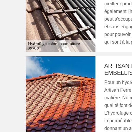
meilleur prod
également l'h
peut s'occuper
et sans engag
pour pouvoir t
qui sont à la
ARTISAN
EMBELLI
Pour un hydro
Artisan Ferre
matière. Notr
qualité font d
L'hydrofuge 
imperméable, p
donnant un a