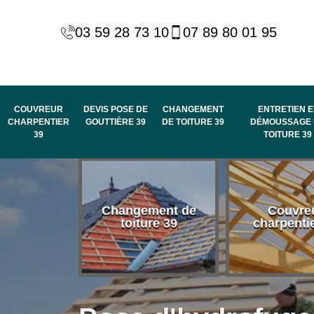
03 59 28 73 10
07 89 80 01 95
COUVREUR
DEVIS POSE DE
CHANGEMENT
ENTRETIEN E
CHARPENTIER
GOUTTIÈRE 39
DE TOITURE 39
DÉMOUSSAGE 
39
TOITURE 39
 habillage
Changement de
Couvre
de rive et
toiture 39
charpenti
 toit 39