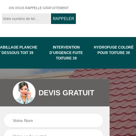
ON VOUS RAPPELLE GRATUITEMENT
ABILLAGE PLANCHE
INTERVENTION
HYDROFUGE COLORÉ
T DESSOUS TOIT 39
D'URGENCE FUITE
POUR TOITURE 39
TOITURE 39
Intervention
Hydrofuge coloré
DEVIS GRATUIT
de
d'urgence fuite
pour toiture 39
toiture 39