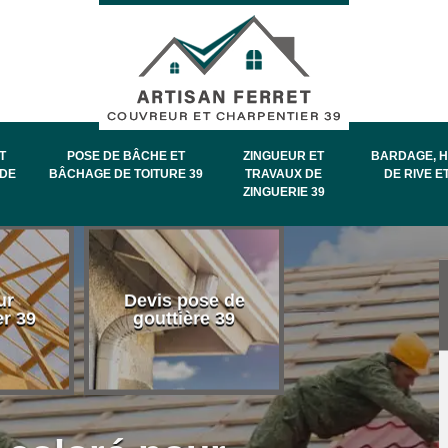
T
POSE DE BÂCHE ET
ZINGUEUR ET
BARDAGE, H
DE
BÂCHAGE DE TOITURE 39
TRAVAUX DE
DE RIVE E
ZINGUERIE 39
Entretien et
ur
Devis pose de
démoussage 
er 39
gouttière 39
toiture 39