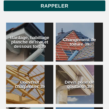
Bardage, habillage
Changement de
planche de rive et
toiture 39
dessous toit 39
Couvreur
Devis pose de
charpentier 39
gouttière 39