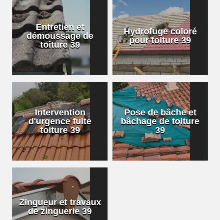
Entretien et
Hydrofuge coloré
démoussage de
pour toiture 39
toiture 39
Intervention
Pose de bâche et
d'urgence fuite
bâchage de toiture
toiture 39
39
Zingueur et travaux
de zinguerie 39