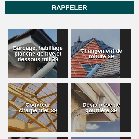
Bardage, habillage
Changement de
planche de rive et
toiture 39
dessous toit 39
Couvreur
Devis pose de
charpentier 39
gouttière 39