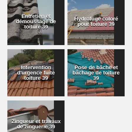
Entretien et
Hydrofuge coloré
démoussage de
pour toiture 39
toiture 39
Intervention
Pose de bâche et
d'urgence fuite
bâchage de toiture
toiture 39
39
Zingueur et travaux
de zinguerie 39