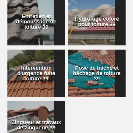
Entretien et
Hydrofuge coloré
démoussage de
pour toiture 39
toiture 39
Intervention
Pose de bâche et
d'urgence fuite
bâchage de toiture
toiture 39
39
Zingueur et travaux
de zinguerie 39