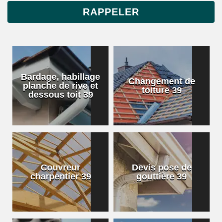
Bardage, habillage
Changement de
planche de rive et
toiture 39
dessous toit 39
Couvreur
Devis pose de
charpentier 39
gouttière 39