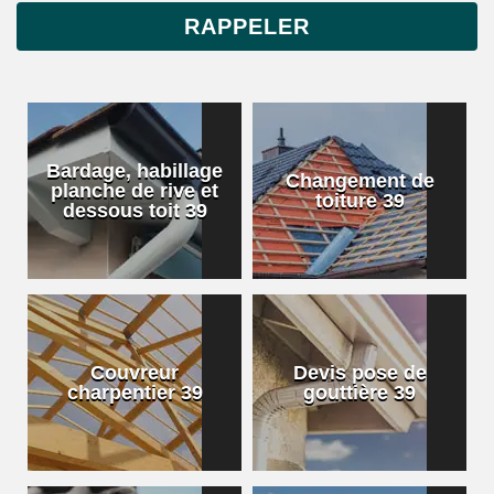
Bardage, habillage
Changement de
planche de rive et
toiture 39
dessous toit 39
Couvreur
Devis pose de
charpentier 39
gouttière 39