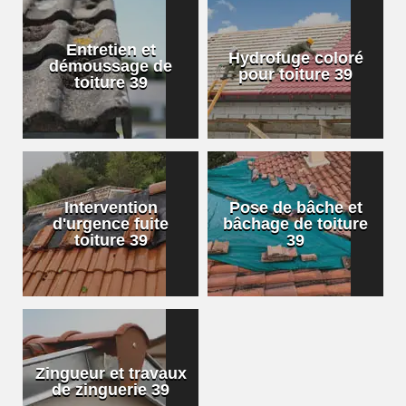
Entretien et
Hydrofuge coloré
démoussage de
pour toiture 39
toiture 39
Intervention
Pose de bâche et
d'urgence fuite
bâchage de toiture
toiture 39
39
Zingueur et travaux
de zinguerie 39