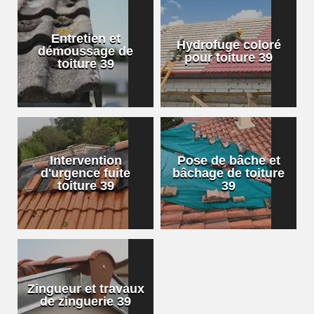
Entretien et
Hydrofuge coloré
démoussage de
pour toiture 39
toiture 39
Intervention
Pose de bâche et
d'urgence fuite
bâchage de toiture
toiture 39
39
Zingueur et travaux
de zinguerie 39