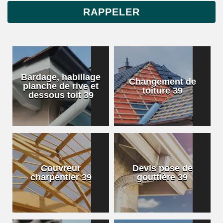
Bardage, habillage
Changement de
planche de rive et
toiture 39
dessous toit 39
Couvreur
Devis pose de
charpentier 39
gouttière 39