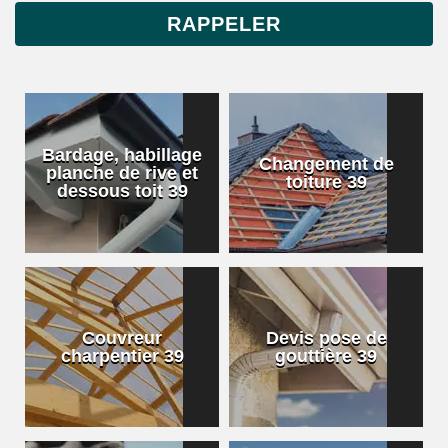
Bardage, habillage
Changement de
planche de rive et
toiture 39
dessous toit 39
Couvreur
Devis pose de
charpentier 39
gouttière 39