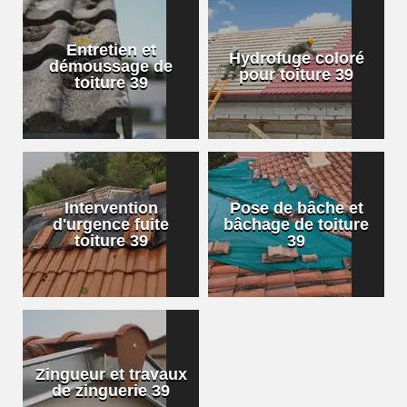
Entretien et
Hydrofuge coloré
démoussage de
pour toiture 39
toiture 39
Intervention
Pose de bâche et
d'urgence fuite
bâchage de toiture
toiture 39
39
Zingueur et travaux
de zinguerie 39