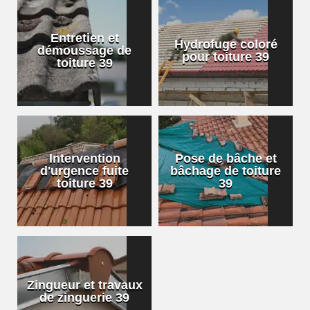
Entretien et
Hydrofuge coloré
démoussage de
pour toiture 39
toiture 39
Intervention
Pose de bâche et
d'urgence fuite
bâchage de toiture
toiture 39
39
Zingueur et travaux
de zinguerie 39