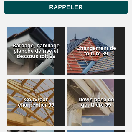
Bardage, habillage
Changement de
planche de rive et
toiture 39
dessous toit 39
Couvreur
Devis pose de
charpentier 39
gouttière 39