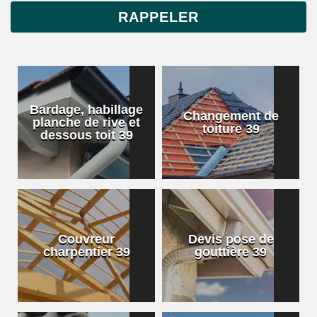
Bardage, habillage
Changement de
planche de rive et
toiture 39
dessous toit 39
Couvreur
Devis pose de
charpentier 39
gouttière 39