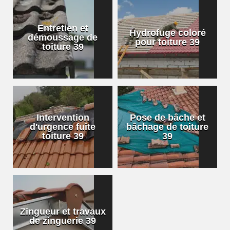
Entretien et
Hydrofuge coloré
démoussage de
pour toiture 39
toiture 39
Intervention
Pose de bâche et
d'urgence fuite
bâchage de toiture
toiture 39
39
Zingueur et travaux
de zinguerie 39