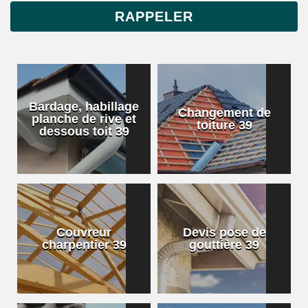
Bardage, habillage
Changement de
planche de rive et
toiture 39
dessous toit 39
Couvreur
Devis pose de
charpentier 39
gouttière 39