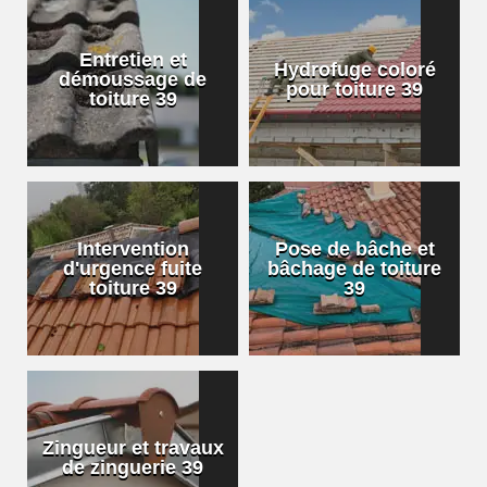
Entretien et
Hydrofuge coloré
démoussage de
pour toiture 39
toiture 39
Intervention
Pose de bâche et
d'urgence fuite
bâchage de toiture
toiture 39
39
Zingueur et travaux
de zinguerie 39