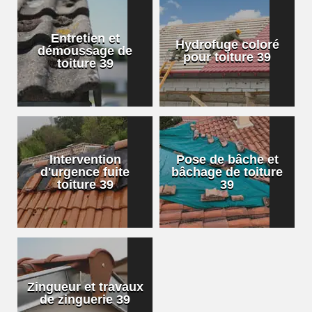
Entretien et
Hydrofuge coloré
démoussage de
pour toiture 39
toiture 39
Intervention
Pose de bâche et
d'urgence fuite
bâchage de toiture
toiture 39
39
Zingueur et travaux
de zinguerie 39