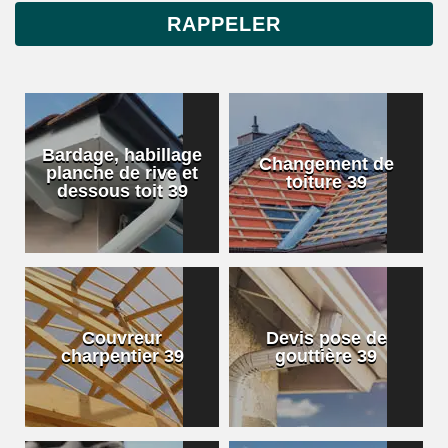
Bardage, habillage
Changement de
planche de rive et
toiture 39
dessous toit 39
Couvreur
Devis pose de
charpentier 39
gouttière 39