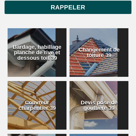
Bardage, habillage
Changement de
planche de rive et
toiture 39
dessous toit 39
Couvreur
Devis pose de
charpentier 39
gouttière 39