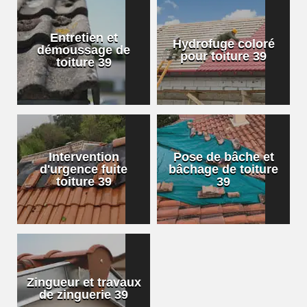
Entretien et
Hydrofuge coloré
démoussage de
pour toiture 39
toiture 39
Intervention
Pose de bâche et
d'urgence fuite
bâchage de toiture
toiture 39
39
Zingueur et travaux
de zinguerie 39