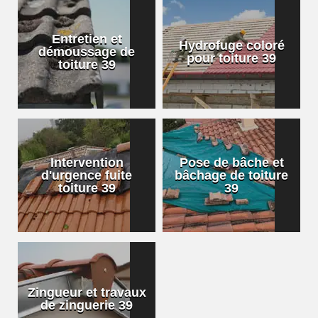
Entretien et
Hydrofuge coloré
démoussage de
pour toiture 39
toiture 39
Intervention
Pose de bâche et
d'urgence fuite
bâchage de toiture
toiture 39
39
Zingueur et travaux
de zinguerie 39