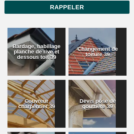
Bardage, habillage
Changement de
planche de rive et
toiture 39
dessous toit 39
Couvreur
Devis pose de
charpentier 39
gouttière 39