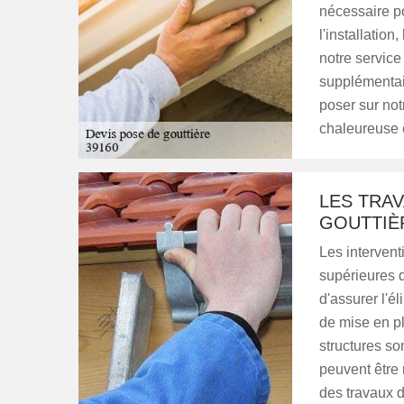
nécessaire po
l'installation
notre service
supplémentair
poser sur no
chaleureuse e
LES TRAV
GOUTTIÈ
Les intervent
supérieures 
d'assurer l'él
de mise en pl
structures so
peuvent être 
des travaux 