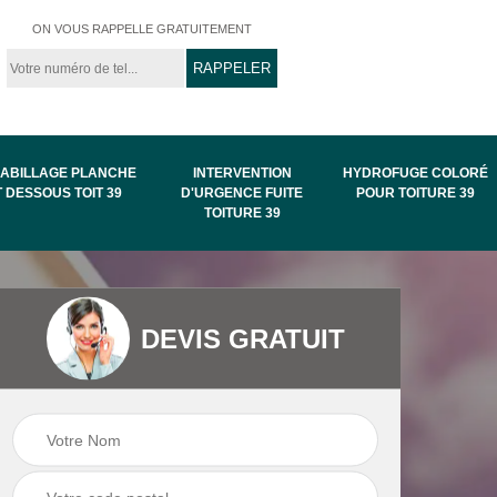
ON VOUS RAPPELLE GRATUITEMENT
ABILLAGE PLANCHE
INTERVENTION
HYDROFUGE COLORÉ
T DESSOUS TOIT 39
D'URGENCE FUITE
POUR TOITURE 39
TOITURE 39
Intervention
Hydrofuge coloré
DEVIS GRATUIT
de
d'urgence fuite
pour toiture 39
toiture 39