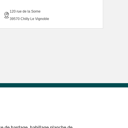
120 rue de la Sorne
39570 Chilly Le Vignoble
e de bardage, habillage planche de