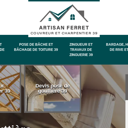
T
POSE DE BÂCHE ET
ZINGUEUR ET
BARDAGE, H
DE
BÂCHAGE DE TOITURE 39
TRAVAUX DE
DE RIVE E
ZINGUERIE 39
Entretien et
ur
Devis pose de
démoussage 
er 39
gouttière 39
toiture 39