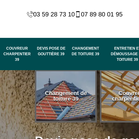
03 59 28 73 10
07 89 80 01 95
COUVREUR
DEVIS POSE DE
CHANGEMENT
ENTRETIEN E
CHARPENTIER
GOUTTIÈRE 39
DE TOITURE 39
DÉMOUSSAGE 
39
TOITURE 39
 habillage
Changement de
Couvre
de rive et
toiture 39
charpenti
 toit 39