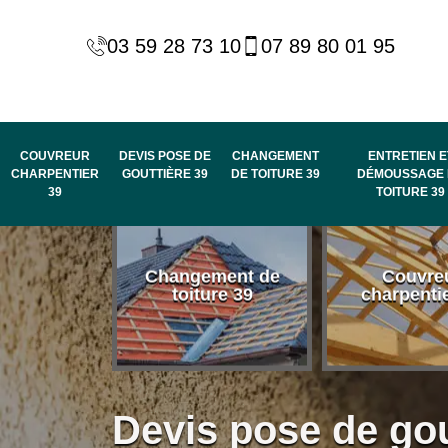
03 59 28 73 10
07 89 80 01 95
COUVREUR
DEVIS POSE DE
CHANGEMENT
ENTRETIEN E
CHARPENTIER
GOUTTIÈRE 39
DE TOITURE 39
DÉMOUSSAGE 
39
TOITURE 39
 habillage
Changement de
Couvre
de rive et
toiture 39
charpenti
 toit 39
Devis pose de gou