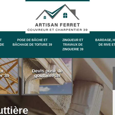
T
POSE DE BÂCHE ET
ZINGUEUR ET
BARDAGE, H
DE
BÂCHAGE DE TOITURE 39
TRAVAUX DE
DE RIVE E
ZINGUERIE 39
Entretien et
ur
Devis pose de
démoussage 
er 39
gouttière 39
toiture 39
ttière