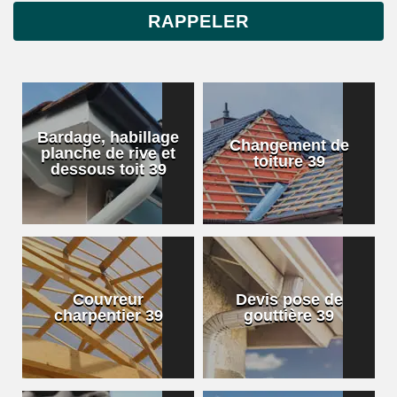
Bardage, habillage
Changement de
planche de rive et
toiture 39
dessous toit 39
Couvreur
Devis pose de
charpentier 39
gouttière 39