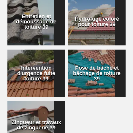
Entretien et
Hydrofuge coloré
démoussage de
pour toiture 39
toiture 39
Intervention
Pose de bâche et
d'urgence fuite
bâchage de toiture
toiture 39
39
Zingueur et travaux
de zinguerie 39