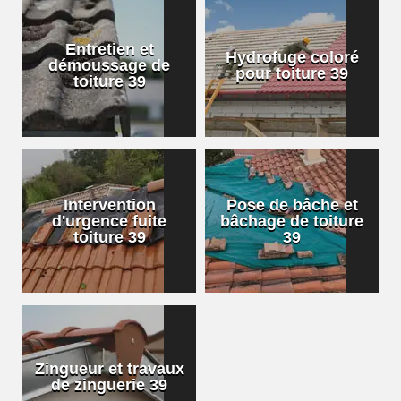
Entretien et
Hydrofuge coloré
démoussage de
pour toiture 39
toiture 39
Intervention
Pose de bâche et
d'urgence fuite
bâchage de toiture
toiture 39
39
Zingueur et travaux
de zinguerie 39