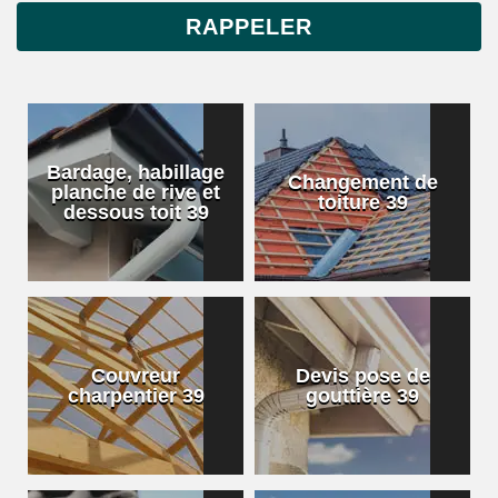
Bardage, habillage
Changement de
planche de rive et
toiture 39
dessous toit 39
Couvreur
Devis pose de
charpentier 39
gouttière 39