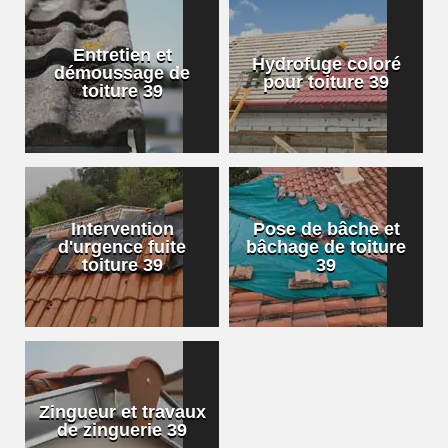
Entretien et
Hydrofuge coloré
démoussage de
pour toiture 39
toiture 39
Intervention
Pose de bâche et
d'urgence fuite
bâchage de toiture
toiture 39
39
Zingueur et travaux
de zinguerie 39