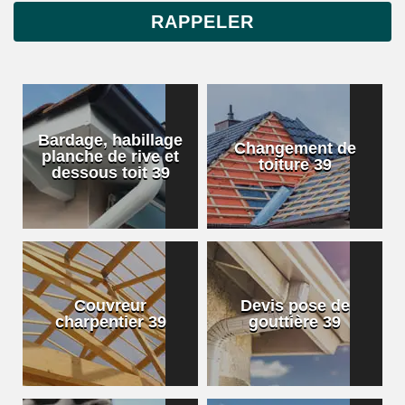
Bardage, habillage
Changement de
planche de rive et
toiture 39
dessous toit 39
Couvreur
Devis pose de
charpentier 39
gouttière 39