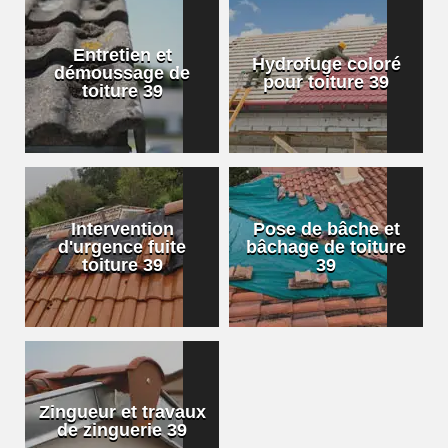
Entretien et
Hydrofuge coloré
démoussage de
pour toiture 39
toiture 39
Intervention
Pose de bâche et
d'urgence fuite
bâchage de toiture
toiture 39
39
Zingueur et travaux
de zinguerie 39