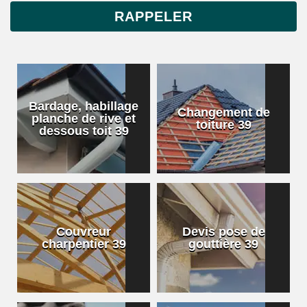
Bardage, habillage
Changement de
planche de rive et
toiture 39
dessous toit 39
Couvreur
Devis pose de
charpentier 39
gouttière 39