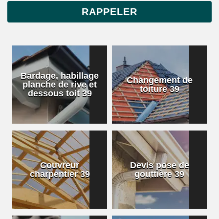
Bardage, habillage
Changement de
planche de rive et
toiture 39
dessous toit 39
Couvreur
Devis pose de
charpentier 39
gouttière 39