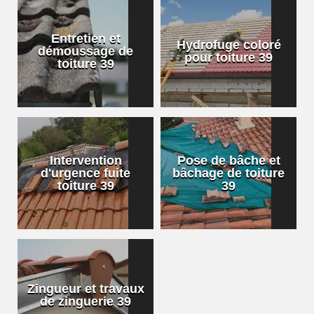
Entretien et
Hydrofuge coloré
démoussage de
pour toiture 39
toiture 39
Intervention
Pose de bâche et
d'urgence fuite
bâchage de toiture
toiture 39
39
Zingueur et travaux
de zinguerie 39